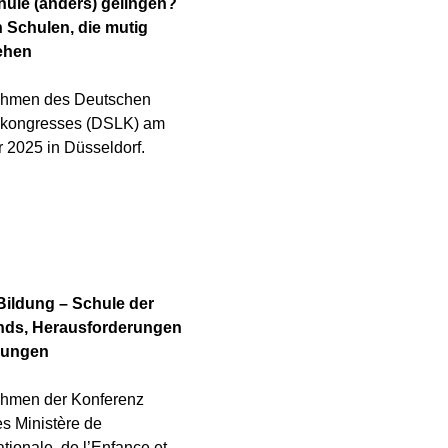
ule (anders) gelingen?
 Schulen, die mutig
ehen
ahmen des Deutschen
skongresses (DSLK) am
 2025 in Düsseldorf.
Bildung – Schule der
ends, Herausforderungen
lungen
ahmen der Konferenz
s Ministère de
tionale, de l’Enfance et