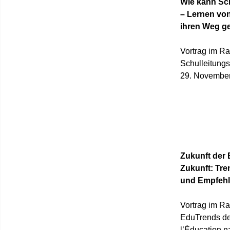
Wie kann Sch
– Lernen von
ihren Weg g
Vortrag im R
Schulleitung
29. November
Zukunft der 
Zukunft: Tr
und Empfeh
Vortrag im R
EduTrends de
l’Éducation na