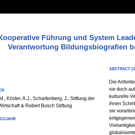
Kooperative Führung und System Leade
Verantwortung Bildungsbiografien b
ABSTRACT (
Die Anforde
sie doch au
ER
kulturelle 
, Köster, A.J., Scharfenberg, J., Stiftung der
ihnen Schrit
irtschaft & Robert Bosch Stiftung
sie voranbr
entgegenwir
GSJAHR
Vielseitigke
globalisier