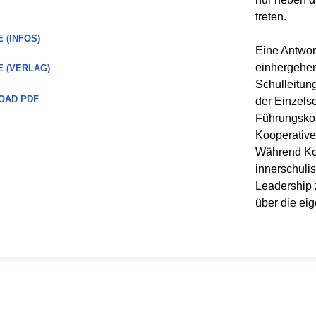
treten.
 (INFOS)
Eine Antwor
einhergehe
 (VERLAG)
Schulleitu
OAD PDF
der Einzels
Führungskon
Kooperative
Während Koo
innerschulis
Leadership 
über die ei