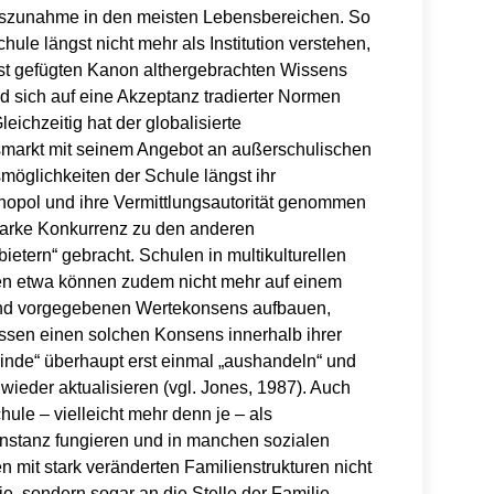
tszunahme in den meisten Lebensbereichen. So
hule längst nicht mehr als Institution verstehen,
est gefügten Kanon althergebrachten Wissens
nd sich auf eine Akzeptanz tradierter Normen
leichzeitig hat der globalisierte
smarkt mit seinem Angebot an außerschulischen
smöglichkeiten der Schule längst ihr
pol und ihre Vermittlungsautorität genommen
starke Konkurrenz zu den anderen
etern“ gebracht. Schulen in multikulturellen
 etwa können zudem nicht mehr auf einem
und vorgegebenen Wertekonsens aufbauen,
sen einen solchen Konsens innerhalb ihrer
nde“ überhaupt erst einmal „aushandeln“ und
wieder aktualisieren (vgl. Jones, 1987). Auch
ule – vielleicht mehr denn je – als
nstanz fungieren und in manchen sozialen
mit stark veränderten Familienstrukturen nicht
e, sondern sogar an die Stelle der Familie