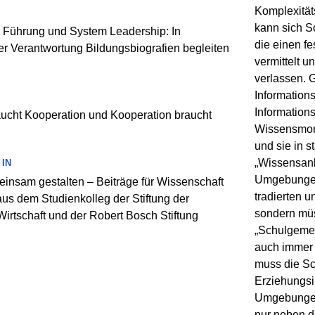
Komplexitä
kann sich Sc
 Führung und System Leadership: In
die einen f
 Verantwortung Bildungsbiografien begleiten
vermittelt u
verlassen. G
Information
Information
ucht Kooperation und Kooperation braucht
Wissensmono
und sie in 
„Wissensanbi
IN
Umgebungen
insam gestalten – Beiträge für Wissenschaft
tradierten 
aus dem Studienkolleg der Stiftung der
sondern müs
irtschaft und der Robert Bosch Stiftung
„Schulgemei
auch immer 
muss die Sch
Erziehungsi
Umgebungen 
nur neben di