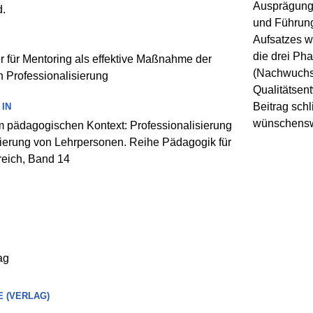
Ausprägunge
.
und Führung
Aufsatzes w
die drei Ph
r für Mentoring als effektive Maßnahme der
(Nachwuchs-
n Professionalisierung
Qualitätsen
Beitrag schl
IN
wünschensw
m pädagogischen Kontext: Professionalisierung
zierung von Lehrpersonen. Reihe Pädagogik für
reich, Band 14
ag
 (VERLAG)